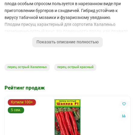
плода особым спросом пользуется в нарезанном виде при
приготовлении бургеров и сэндвичей. Гибрид устойчив к
вирусу табачной мозаики и фузариозному увяданию.
Плодам присущ характерный для сортотипа Халапеньо
гармонично-острый вкус. На поверхности плода, как правило,
присутствуют микротрещины, свойственные данному виду
Показать описание полностью
перца. Выраженность этого признака особо ценится в
Мексике, где перец Халапеньо наиболее широко используется.
Считается, что при использовании плодов в кулинарии с
большим количеством микротрещин придает блюдам более
перец острый Халапеньо
перец острый красный
насыщенный вкус и аромат. И для их приготовления чаще
всего используют плоды в технической стадии зрелости.
Полностью созревшие плоды, более острые, но считаются
Рейтинг продаж
менее ценными, но только в Мексиканской кулинарии.
Купили 100+
5 сем.