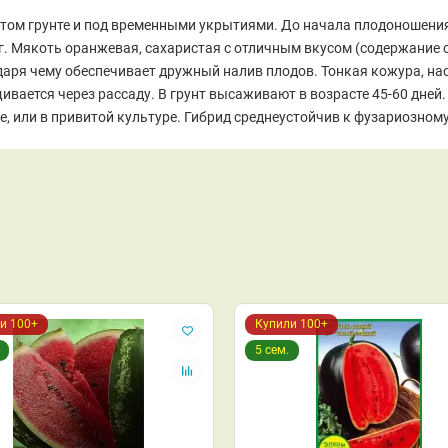
ом грунте и под временными укрытиями. До начала плодоношения 
г. Мякоть оранжевая, сахаристая с отличным вкусом (содержание с
одаря чему обеспечивает дружный налив плодов. Тонкая кожура, н
ивается через рассаду. В грунт высаживают в возрасте 45-60 дней
 или в привитой культуре. Гибрид среднеустойчив к фузариозному 
и 100+
Купили 100+
5 сем.