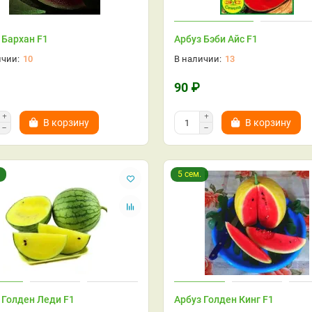
 Бархан F1
Арбуз Бэби Айс F1
10
13
90 ₽
В корзину
В корзину
5 сем.
 Голден Леди F1
Арбуз Голден Кинг F1