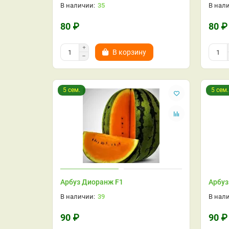
35
80 ₽
80 ₽
В корзину
5 сем.
5 сем.
Арбуз Диоранж F1
Арбуз
39
90 ₽
90 ₽