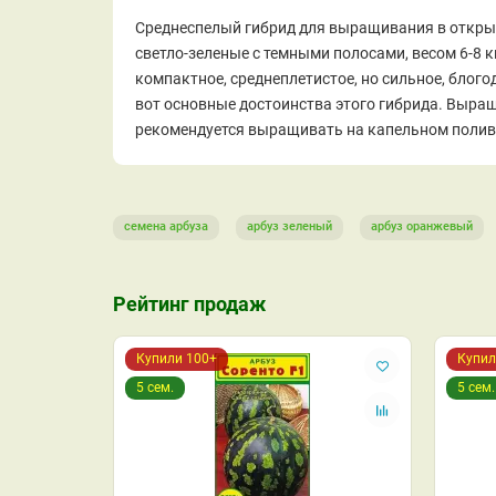
Среднеспелый гибрид для выращивания в открыт
светло-зеленые с темными полосами, весом 6-8 к
компактное, среднеплетистое, но сильное, блог
вот основные достоинства этого гибрида. Выращ
рекомендуется выращивать на капельном поливе,
семена арбуза
арбуз зеленый
арбуз оранжевый
Рейтинг продаж
Купили 100+
Купил
5 сем.
5 сем.