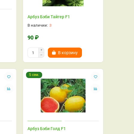
Арбуз Бэби Тайгер F1
3
90 ₽
В корзину
5 сем.
Арбуз Бэби Голд F1