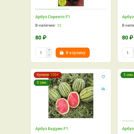
Арбуз Соренто F1
Арбуз
32
80 ₽
80 ₽
В корзину
Купили 100+
5 сем.
5 сем.
Арбуз Бедуин F1
Арбуз