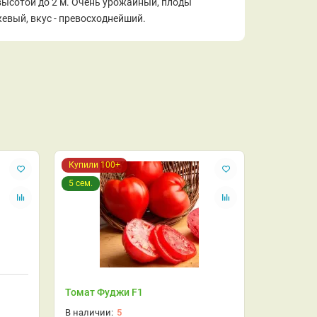
высотой до 2 м. Очень урожайный, плоды
евый, вкус - превосходнейший.
Купили 100+
5 сем.
Томат Фуджи F1
5