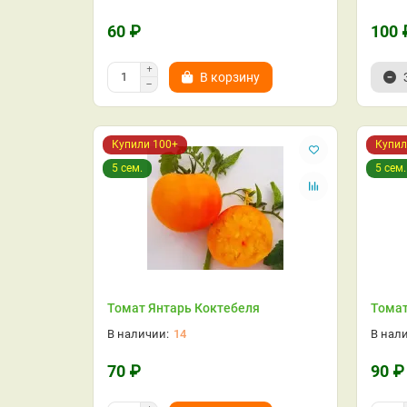
60 ₽
100 
В корзину
Купили 100+
Купил
5 сем.
5 сем.
Томат Янтарь Коктебеля
Томат
14
70 ₽
90 ₽