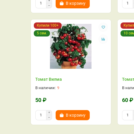
В корзину
Купили 100+
Купил
5 сем.
10 се
Томат Вилма
Томат
9
50 ₽
60 ₽
В корзину