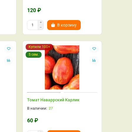
120 ₽
В корзину
Купили 100+
5 сем.
Томат Наваррский Карлик
27
60 ₽