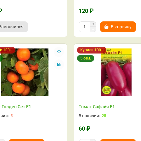
₽
120 ₽
Закончился
В корзину
и 100+
Купили 100+
5 сем.
 Голден Сет F1
Томат Сафайя F1
5
25
60 ₽