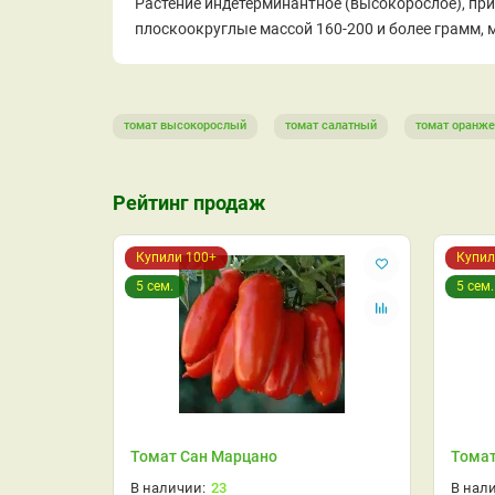
Растение индетерминантное (высокорослое), при
плоскоокруглые массой 160-200 и более грамм, 
томат высокорослый
томат салатный
томат оранж
Рейтинг продаж
Купили 100+
Купил
5 сем.
5 сем.
Томат Сан Марцано
Томат
23