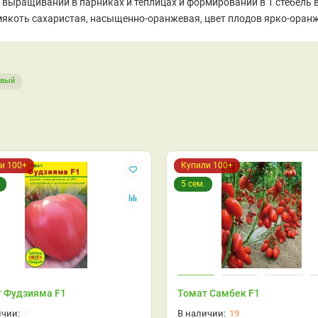
 выращивании в парниках и теплицах и формировании в 1 стебель 
мякоть сахаристая, насыщенно-оранжевая, цвет плодов ярко-оранж
евый
и 100+
Купили 100+
5 сем.
 Фудзияма F1
Томат Самбек F1
0
19