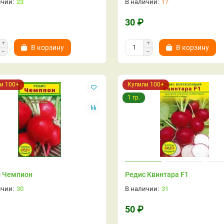
23
17
30 ₽
В корзину
В корзину
и 100+
Купили 100+
1 гр.
с Чемпион
Редис Квинтара F1
30
31
50 ₽