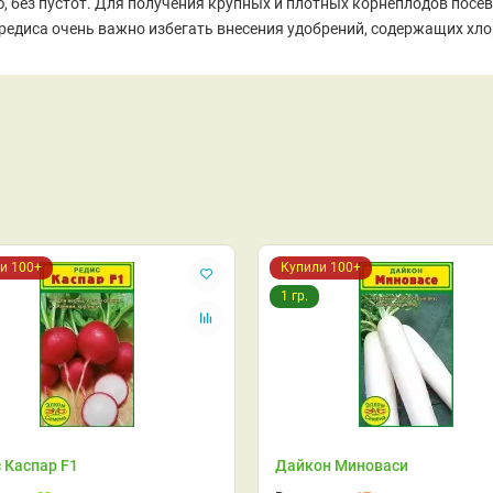
без пустот. Для получения крупных и плотных корнеплодов посев п
 редиса очень важно избегать внесения удобрений, содержащих хло
и 100+
Купили 100+
1 гр.
 Каспар F1
Дайкон Миноваси