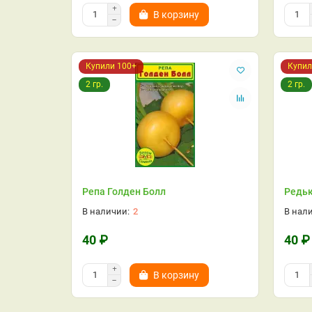
В корзину
Купили 100+
Купил
2 гр.
2 гр.
Репа Голден Болл
Редьк
2
40 ₽
40 ₽
В корзину