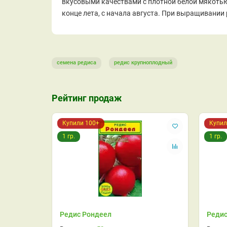
вкусовыми качествами с плотной белой мякотью, 
конце лета, с начала августа. При выращивании
семена редиса
редис крупноплодный
Рейтинг продаж
Купили 100+
Купил
1 гр.
1 гр.
Редис Рондеел
Редис