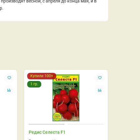
роизводят весной, с апреля до конца мая, и в
р.
Купили 100+
1 гр.
Редис Селеста F1