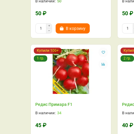
50
50 ₽
50 ₽
В корзину
Купили 100+
Купил
1 гр.
2 гр.
Редис Примара F1
Реди
34
45 ₽
40 ₽