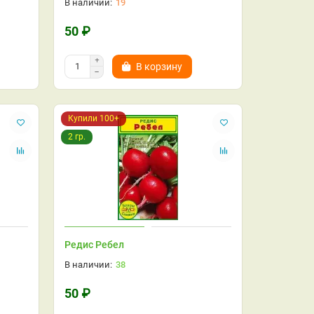
19
50 ₽
В корзину
Купили 100+
2 гр.
Редис Ребел
38
50 ₽