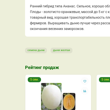
Ранний гибрид типа Ананас. Сильное, хорошо об
Плоды - золотисто-оранжевые, массой до 5 кг с 
товарный вид, хорошая транспортабельность пло
фермеров. Выращивать дыню лучше через рассаду
окончания весенних заморозков.
семена дыни
дыня желтая
Рейтинг продаж
5 сем.
5 сем.